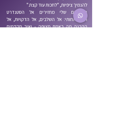
להנמיך ציפיות, "לחכות עוד קצת."
הקורסים שלי מחזירים אל הסטנדרט
ההתפתחותי: אל השלבים, אל הדקויות, אל
ההבנה מה באמת מצופה - ואיך מקדמים
לשם. והרגעים שבהם ילד מתקדם, גם אם
בצעד קטן - הם רגעים של עוצמה אמיתית.
אם יש לך הרגשה של פער בין הידע שלך
לבין הביטחון שלך בקבלת החלטות
טיפוליות - כנראה שלא חסר לך ידע.
חסרה דרך לארגן אותו, וזו בדיוק הדרך
שאני מלמדת.
הקורסים מבוססים על שנים של עבודה
קלינית, מחקר והדרכה.
להעמקה בקורסים