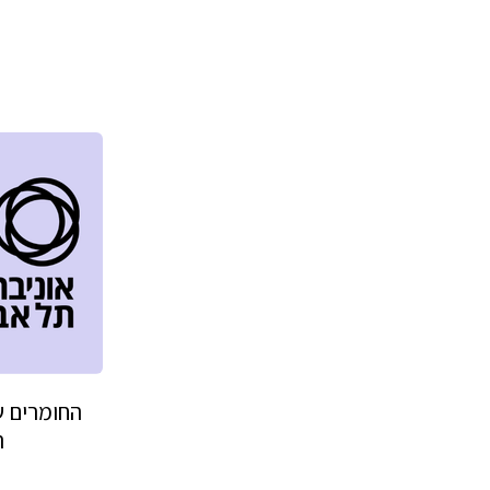
החומרים 
ה